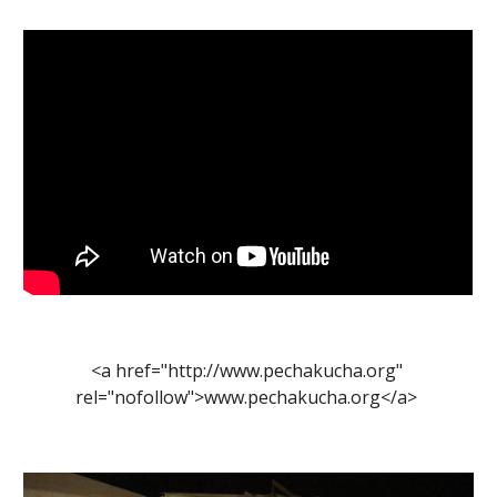
<a href="http://www.pechakucha.org" 
rel="nofollow">www.pechakucha.org</a> 