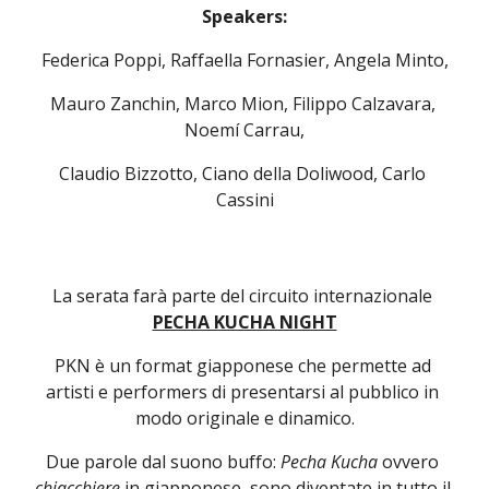
Speakers:
Federica Poppi, Raffaella Fornasier, Angela Minto,
Mauro Zanchin, Marco Mion, Filippo Calzavara, 
Noemí Carrau,
Claudio Bizzotto, Ciano della Doliwood, Carlo 
Cassini
La serata farà parte del circuito internazionale 
PECHA KUCHA NIGHT
PKN è un format giapponese che permette ad 
artisti e performers di presentarsi al pubblico in 
modo originale e dinamico.
Due parole dal suono buffo:
 Pecha Kucha
 ovvero 
chiacchiere 
in giapponese, sono diventate in tutto il 