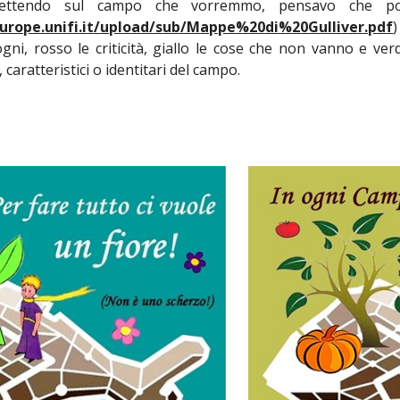
iflettendo sul campo che vorremmo, pensavo che 
europe.unifi.it/upload/sub/Mappe%20di%20Gulliver.pdf
)
sogni, rosso le criticità, giallo le cose che non vanno e ver
 caratteristici o identitari del campo.