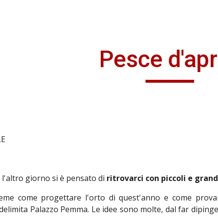
ip to main content
Skip to navigat
Pesce d'apr
LE
, l'altro giorno si è pensato di
ritrovarci con piccoli e gran
eme come progettare l'orto di quest'anno e come provare
elimita Palazzo Pemma. Le idee sono molte, dal far dipinge