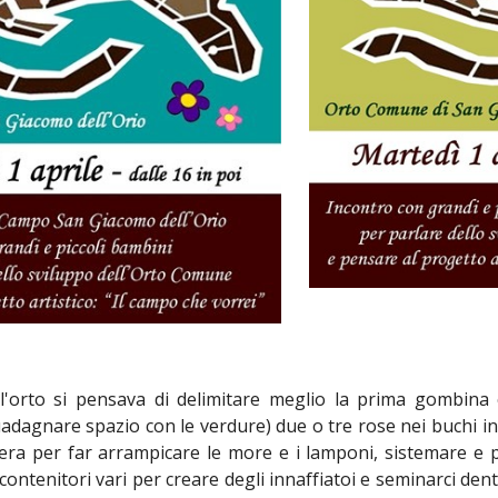
l'orto si pensava di delimitare meglio la prima gombina 
adagnare spazio con le verdure) due o tre rose nei buchi in cu
iera per far arrampicare le more e i lamponi, sistemare e p
ontenitori vari per creare degli innaffiatoi e seminarci den