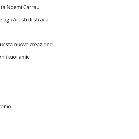
tista Noemí Carrau
gli Artisti di strada.
 questa nuova creazione!
n i tuoi amici.
acomo