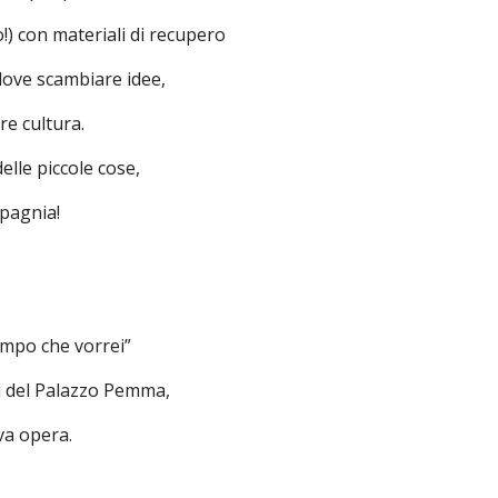
) con materiali di recupero
dove scambiare idee,
re cultura.
elle piccole cose,
mpagnia!
Campo che vorrei”
li del Palazzo Pemma,
va opera.