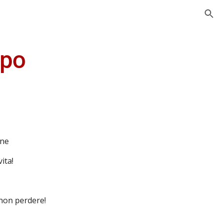
ion
mpo
one
vita!
non perdere!